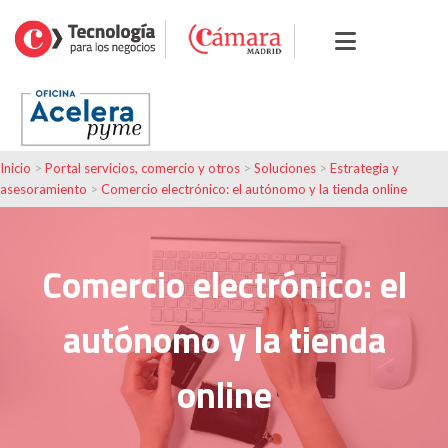
Inicio
>
Portal servicios, comercio y otros
>
Soluciones
>
Estrategia y
asesoramiento
>
Comercio electrónico: el autónomo y la tienda online
Comercio electrónico: el
autónomo y la tienda
online