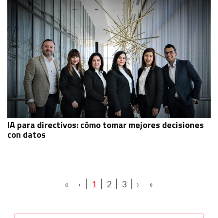
IA para directivos: cómo tomar mejores decisiones
con datos
«
‹
1
2
3
›
»