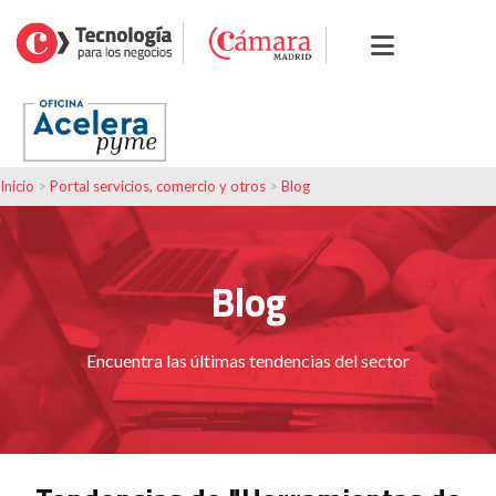
Inicio
>
Portal servicios, comercio y otros
>
Blog
Blog
Encuentra las últimas tendencias del sector