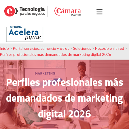
Inicio
>
Portal servicios, comercio y otros
>
Soluciones
>
Negocio en la red
>
Perfiles profesionales más demandados de marketing digital 2026
Perfiles profesionales más
demandados de marketing
digital 2026