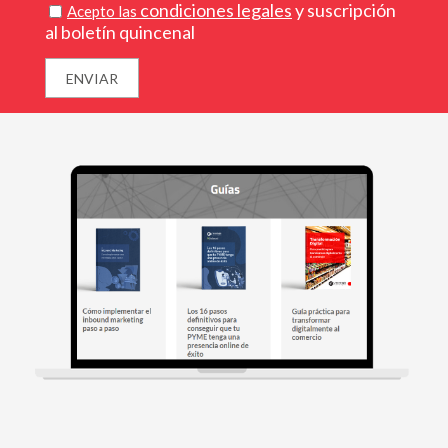
condiciones legales
y suscripción
Acepto las
al boletín quincenal