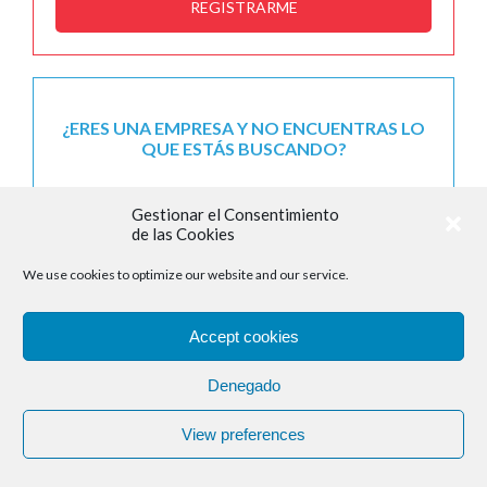
REGISTRARME
¿ERES UNA EMPRESA Y NO ENCUENTRAS LO
QUE ESTÁS BUSCANDO?
Gestionar el Consentimiento
CONECTA CON UN ESPECIALISTA DE LA
de las Cookies
CÁMARA
We use cookies to optimize our website and our service.
Accept cookies
Denegado
View preferences
SUSCRÍBETE A NUESTRO NEWSLETTER
Recibe, cada dos semanas, todas las novedades sobre las