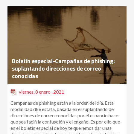
Boletín especial-Campañas de phishing:
suplantando direcciones de correo
conocidas
viernes, 8 enero , 2021
Campañas de phishing están a la orden del díá. Esta
modalidad dke estafa, basada en el suplantando de
direcciones de correo conocidas por el usuaorio hace
que sea faciñ la confusoión y el engaño. Es por ello que
en el boletín especial de hoy te queremos dar unas