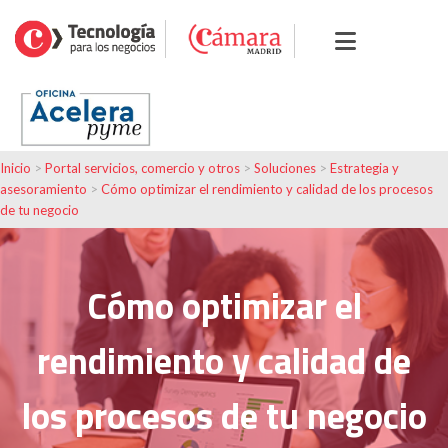
Inicio
>
Portal servicios, comercio y otros
>
Soluciones
>
Estrategia y
asesoramiento
>
Cómo optimizar el rendimiento y calidad de los procesos
de tu negocio
Cómo optimizar el
rendimiento y calidad de
los procesos de tu negocio