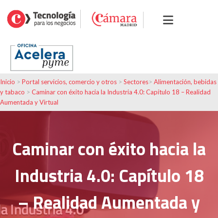
Inicio
>
Portal servicios, comercio y otros
>
Sectores
>
Alimentación, bebidas
y tabaco
>
Caminar con éxito hacia la Industria 4.0: Capítulo 18 – Realidad
Aumentada y Virtual
Caminar con éxito hacia la
Industria 4.0: Capítulo 18
– Realidad Aumentada y