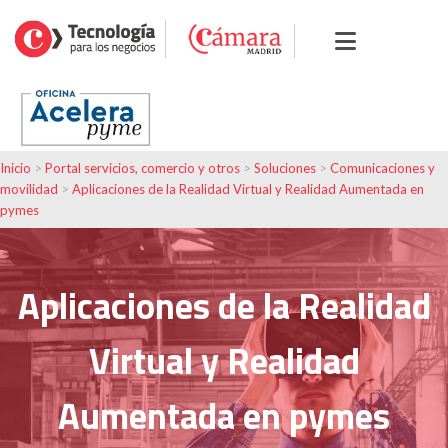
Inicio
>
Portal servicios, comercio y otros
>
Soluciones
>
Comunicaciones y
movilidad
>
Aplicaciones de la Realidad Virtual y Realidad Aumentada en
pymes
Aplicaciones de la Realidad
Virtual y Realidad
Aumentada en pymes