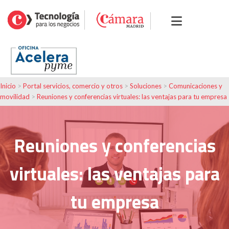
Inicio
>
Portal servicios, comercio y otros
>
Soluciones
>
Comunicaciones y
movilidad
>
Reuniones y conferencias virtuales: las ventajas para tu empresa
Reuniones y conferencias
virtuales: las ventajas para
tu empresa