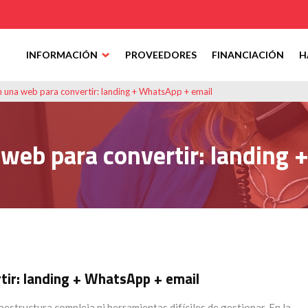
INFORMACIÓN
PROVEEDORES
FINANCIACIÓN
H
una web para convertir: landing + WhatsApp + email
web para convertir: landing 
ir: landing + WhatsApp + email
aestructura compleja ni herramientas difíciles de gestionar. En la