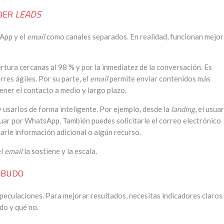
DER
LEADS
App y el
email
como canales separados. En realidad, funcionan mejor
tura cercanas al 98 % y por la inmediatez de la conversación. Es
rres ágiles. Por su parte, el
email
permite enviar contenidos más
ner el contacto a medio y largo plazo.
y usarlos de forma inteligente. Por ejemplo, desde la
landing
, el usua
tinuar por WhatsApp. También puedes solicitarle el correo electrónico
rle información adicional o algún recurso.
el
email
la sostiene y la escala.
MBUDO
peculaciones. Para mejorar resultados, necesitas indicadores claros
do y qué no.