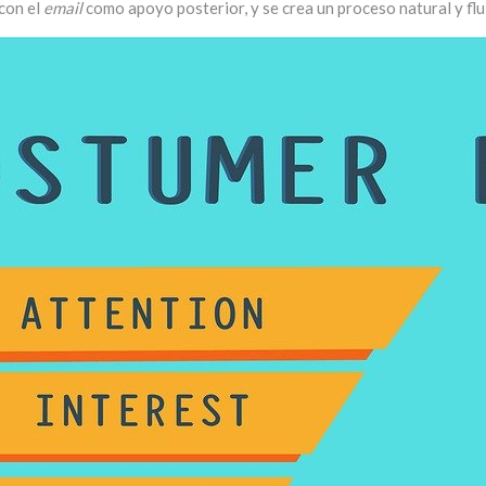
con el
email
como apoyo posterior, y se crea un proceso natural y flu