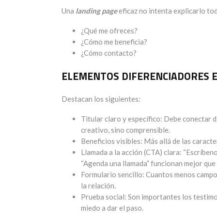
Una
landing page
eficaz no intenta explicarlo to
¿Qué me ofreces?
¿Cómo me beneficia?
¿Cómo contacto?
ELEMENTOS DIFERENCIADORES 
Destacan los siguientes:
Titular claro y específico: Debe conectar 
creativo, sino comprensible.
Beneficios visibles: Más allá de las caracte
Llamada a la acción (CTA) clara: “Escríben
“Agenda una llamada” funcionan mejor que 
Formulario sencillo: Cuantos menos camp
la relación.
Prueba social: Son importantes los testimo
miedo a dar el paso.