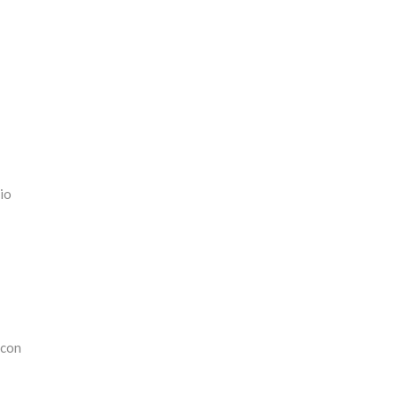
rio
 con