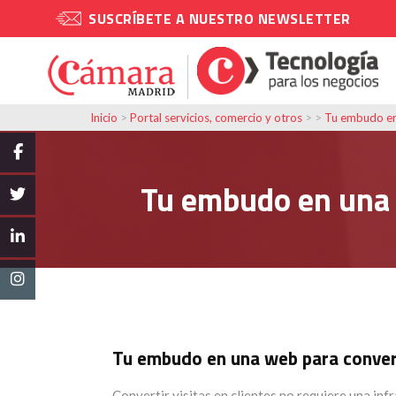
SUSCRÍBETE A NUESTRO NEWSLETTER
Inicio
>
Portal servicios, comercio y otros
> >
Tu embudo en 
Tu embudo en una 
Tu embudo en una web para convert
Convertir visitas en clientes no requiere una infr