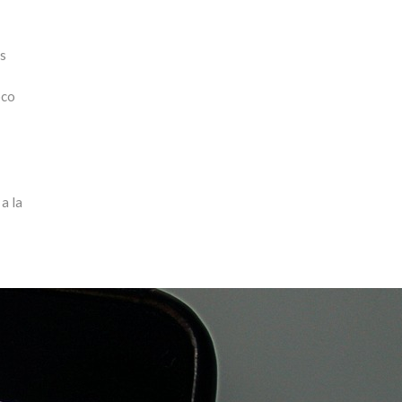
as
oco
a la