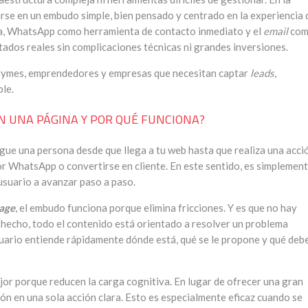
se en un embudo simple, bien pensado y centrado en la experiencia 
, WhatsApp como herramienta de contacto inmediato y el
email
co
tados reales sin complicaciones técnicas ni grandes inversiones.
 pymes, emprendedores y empresas que necesitan captar
leads
,
ble.
N UNA PÁGINA Y POR QUÉ FUNCIONA?
igue una persona desde que llega a tu web hasta que realiza una acci
por WhatsApp o convertirse en cliente. En este sentido, es simplemen
usuario a avanzar paso a paso.
page
, el embudo funciona porque elimina fricciones. Y es que no hay
e hecho, todo el contenido está orientado a resolver un problema
suario entiende rápidamente dónde está, qué se le propone y qué deb
jor porque reducen la carga cognitiva. En lugar de ofrecer una gran
ón en una sola acción clara. Esto es especialmente eficaz cuando se