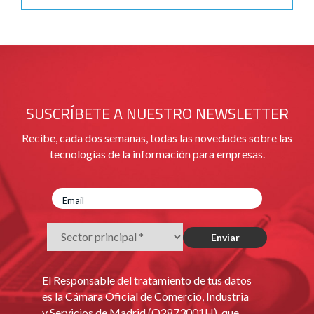
SUSCRÍBETE A NUESTRO NEWSLETTER
Recibe, cada dos semanas, todas las novedades sobre las
tecnologías de la información para empresas.
El Responsable del tratamiento de tus datos
es la Cámara Oficial de Comercio, Industria
y Servicios de Madrid (Q2873001H), que