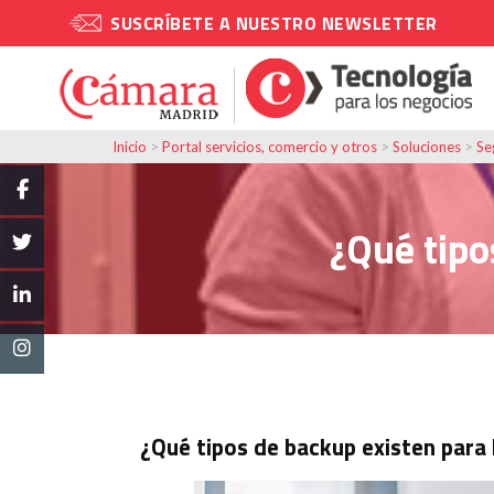
SUSCRÍBETE A NUESTRO NEWSLETTER
Inicio
>
Portal servicios, comercio y otros
>
Soluciones
>
Se
¿Qué tipo
¿Qué tipos de backup existen para