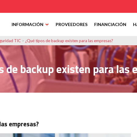
INFORMACIÓN
PROVEEDORES
FINANCIACIÓN
H
guridad TIC
>
¿Qué tipos de backup existen para las empresas?
s de backup existen para las
 las empresas?