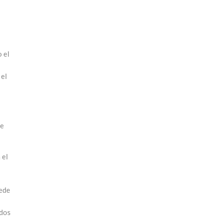
 el
 el
ue
 el
uede
 dos