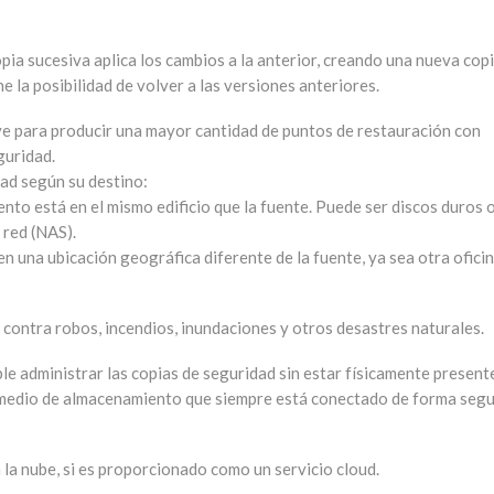
opia sucesiva aplica los cambios a la anterior, creando una nueva cop
e la posibilidad de volver a las versiones anteriores.
rve para producir una mayor cantidad de puntos de restauración con
guridad.
dad según su destino:
to está en el mismo edificio que la fuente. Puede ser discos duros 
red (NAS).
n una ubicación geográfica diferente de la fuente, ya sea otra oficin
contra robos, incendios, inundaciones y otros desastres naturales.
ble administrar las copias de seguridad sin estar físicamente present
n medio de almacenamiento que siempre está conectado de forma segu
la nube, si es proporcionado como un servicio cloud.