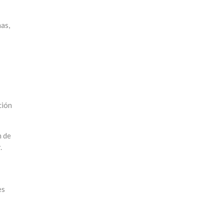
as,
ción
n de
.
es