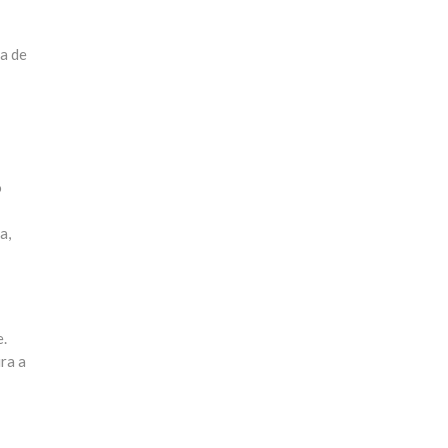
ia de
o
a,
e.
ra a