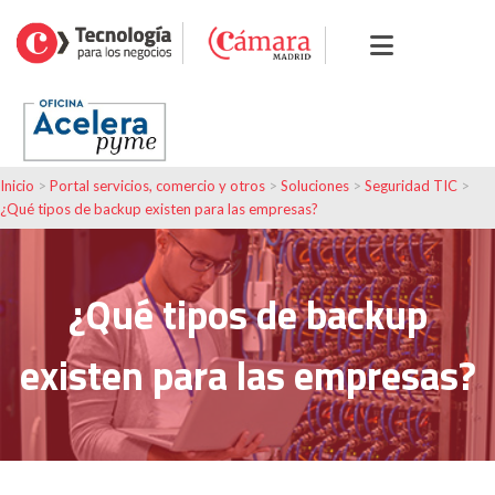
Inicio
>
Portal servicios, comercio y otros
>
Soluciones
>
Seguridad TIC
>
¿Qué tipos de backup existen para las empresas?
¿Qué tipos de backup
existen para las empresas?