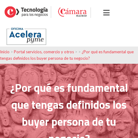
Inicio
>
Portal servicios, comercio y otros
> >
¿Por qué es fundamental que
tengas definidos los buyer persona de tu negocio?
¿Por qué es fundamental
que tengas definidos los
buyer persona de tu