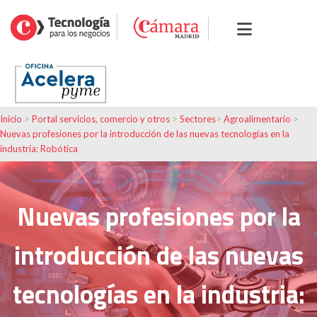
Inicio
>
Portal servicios, comercio y otros
>
Sectores
>
Agroalimentario
>
Nuevas profesiones por la introducción de las nuevas tecnologías en la
industria: Robótica
Nuevas profesiones por la
introducción de las nuevas
tecnologías en la industria: