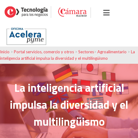
Inicio
>
Portal servicios, comercio y otros
>
Sectores
>
Agroalimentario
>
La
inteligencia artificial impulsa la diversidad y el multilingüismo
La inteligencia artificial
impulsa la diversidad y el
multilingüismo