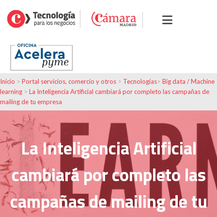
Inicio
>
Portal servicios, comercio y otros
>
Tecnologías
>
Big data / Machine
learning
>
La Inteligencia Artificial cambiará por completo las campañas de
mailing de tu empresa
La Inteligencia Artificial
cambiará por completo las
campañas de mailing de tu