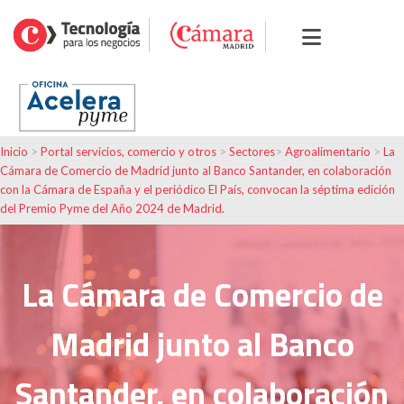
Inicio
>
Portal servicios, comercio y otros
>
Sectores
>
Agroalimentario
>
La
Cámara de Comercio de Madrid junto al Banco Santander, en colaboración
con la Cámara de España y el periódico El País, convocan la séptima edición
del Premio Pyme del Año 2024 de Madrid.
La Cámara de Comercio de
Madrid junto al Banco
Santander, en colaboración