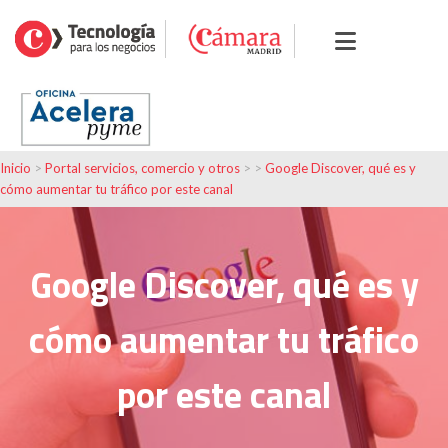
Inicio
>
Portal servicios, comercio y otros
> >
Google Discover, qué es y
cómo aumentar tu tráfico por este canal
Google Discover, qué es y
cómo aumentar tu tráfico
por este canal