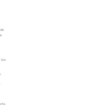
 de
be
 los
.
.
cto.