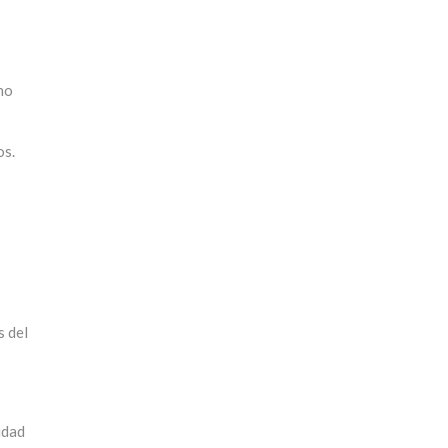
no
os.
s del
idad