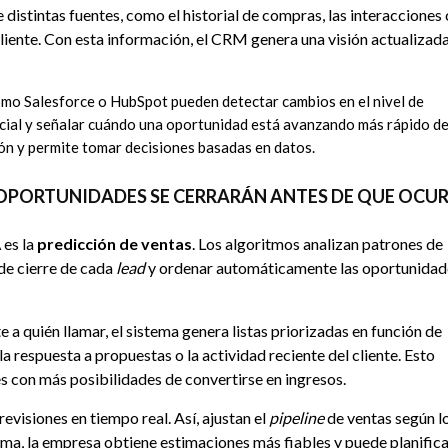
e distintas fuentes, como el historial de compras, las interacciones
cliente. Con esta información, el CRM genera una visión actualizada
como Salesforce o HubSpot pueden detectar cambios en el nivel de
rcial y señalar cuándo una oportunidad está avanzando más rápido de
ción y permite tomar decisiones basadas en datos.
 OPORTUNIDADES SE CERRARÁN ANTES DE QUE OCU
A
es la
predicción de ventas
. Los algoritmos analizan patrones de
de cierre de cada
lead
y ordenar automáticamente las oportunidad
a quién llamar, el sistema genera listas priorizadas en función de
la respuesta a propuestas o la actividad reciente del cliente. Esto
s con más posibilidades de convertirse en ingresos.
evisiones en tiempo real. Así, ajustan el
pipeline
de ventas según l
rma, la empresa obtiene estimaciones más fiables y puede planific