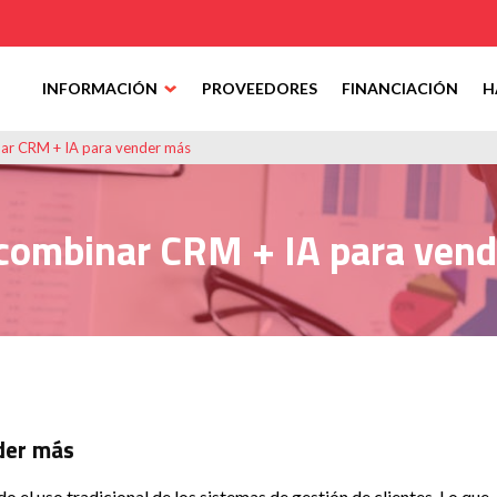
INFORMACIÓN
PROVEEDORES
FINANCIACIÓN
H
r CRM + IA para vender más
combinar CRM + IA para vend
der más
 el uso tradicional de los sistemas de gestión de clientes. Lo que