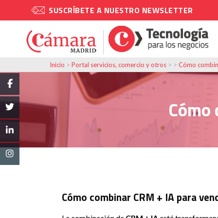
SUSCRÍBETE A NUESTRO NEWSLETTER
Inicio
>
Portal servicios, comercio y otros
> >
Cómo combina
Cómo 
Cómo combinar CRM + IA para ven
La combinación de
CRM + IA
está transformando