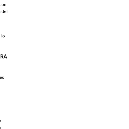
 con
 del
 lo
RRA
es
o
ar