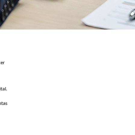
cer
tal.
ntas