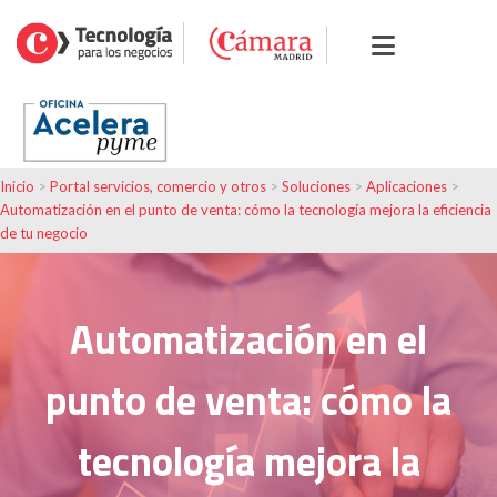
Inicio
>
Portal servicios, comercio y otros
>
Soluciones
>
Aplicaciones
>
Automatización en el punto de venta: cómo la tecnología mejora la eficiencia
de tu negocio
Automatización en el
punto de venta: cómo la
tecnología mejora la