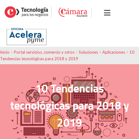
Inicio
>
Portal servicios, comercio y otros
>
Soluciones
>
Aplicaciones
>
10
Tendencias tecnológicas para 2018 y 2019
10 Tendencias
tecnológicas para 2018 y
2019