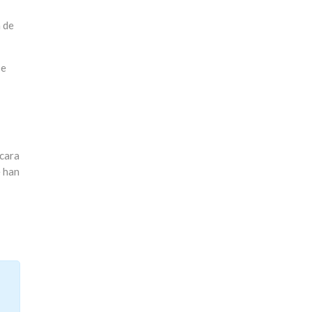
n de
Se
 cara
e han