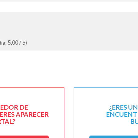
dia:
5,00
/ 5)
EEDOR DE
¿ERES U
IERES APARECER
ENCUENTR
RTAL?
B