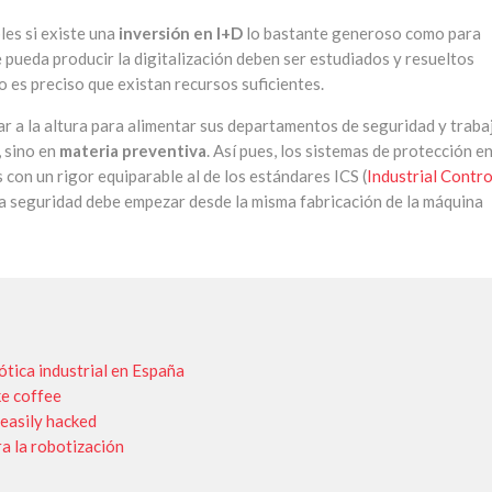
les si existe una
inversión en I+D
lo bastante generoso como para
ue pueda producir la digitalización deben ser estudiados y resueltos
o es preciso que existan recursos suficientes.
ar a la altura para alimentar sus departamentos de seguridad y traba
, sino en
materia preventiva
. Así pues, los sistemas de protección e
con un rigor equiparable al de los estándares ICS (
Industrial Contro
 la seguridad debe empezar desde la misma fabricación de la máquina
ótica industrial en España
ke coffee
 easily hacked
ra la robotización