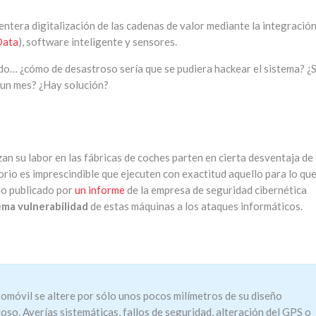
entera digitalización de las cadenas de valor mediante la integració
Data
), software inteligente y sensores.
o… ¿cómo de desastroso sería que se pudiera hackear el sistema? ¿
e un mes? ¿Hay solución?
izan su labor en las fábricas de coches parten en cierta desventaja de
orio es imprescindible que ejecuten con exactitud aquello para lo qu
lo publicado por
un informe
de la empresa de seguridad cibernética
ema vulnerabilidad
de estas máquinas a los ataques informáticos.
utomóvil se altere por sólo unos pocos milímetros de su diseño
groso. Averías sistemáticas, fallos de seguridad, alteración del GPS o