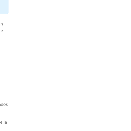
ón
ue
s
zados
e la