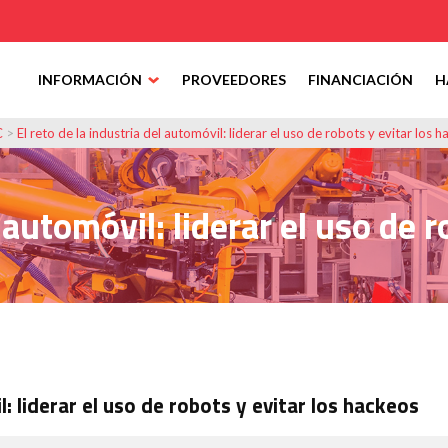
INFORMACIÓN
PROVEEDORES
FINANCIACIÓN
H
C
>
El reto de la industria del automóvil: liderar el uso de robots y evitar los 
l automóvil: liderar el uso de 
l: liderar el uso de robots y evitar los hackeos