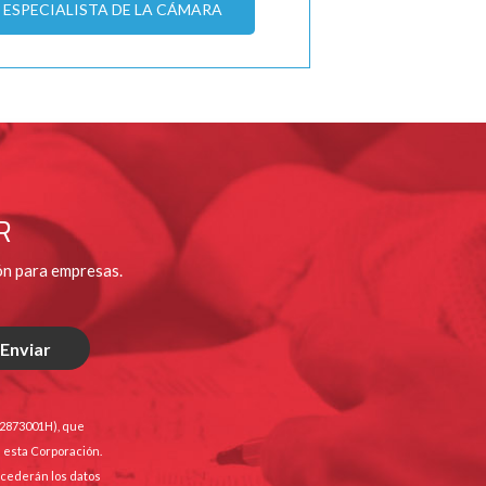
ESPECIALISTA DE LA CÁMARA
R
ón para empresas.
Q2873001H), que
e esta Corporación.
e cederán los datos