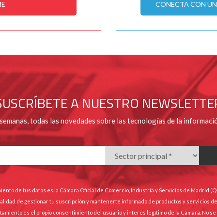
ME
CONECTA CON UN 
SUSCRÍBETE A NUESTRO NEWSLETTE
 semanas, todas las novedades sobre las tecnologías de la informaci
iento de tus datos es la Cámara Oficial de Comercio, Industria y Servicios de Madrid (
finalidad de gestionar tu suscripción y mantenerte informado de productos y servicios d
ratamiento es el propio consentimiento del usuario y interés legítimo de la Cámara. No s