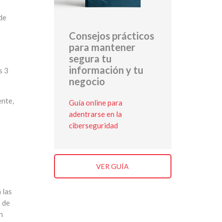
 de
Consejos prácticos
para mantener
segura tu
información y tu
s 3
negocio
ente,
Guía online para
adentrarse en la
ciberseguridad
VER GUÍA
 las
s de
n