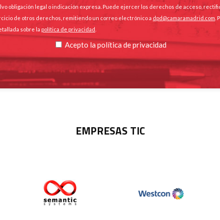
lvo obligación legal o indicación expresa. Puede ejercer los derechos de acceso, rectifi
ercicio de otros derechos, remitiendo un correo electrónico a
dpd@camaramadrid.com
.
etallada sobre la
política de privacidad
.
Acepto la
política de privacidad
EMPRESAS TIC