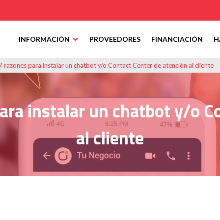
INFORMACIÓN
PROVEEDORES
FINANCIACIÓN
H
7 razones para instalar un chatbot y/o Contact Center de atención al cliente
ara instalar un chatbot y/o C
al cliente