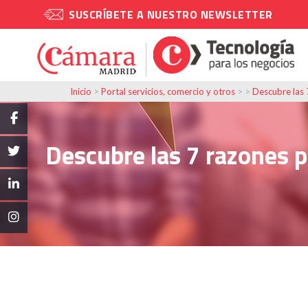
SUSCRÍBETE A NUESTRO NEWSLETTER
Inicio
>
Portal servicios, comercio y otros
> >
Descubre las 
Descubre las 7 razones p