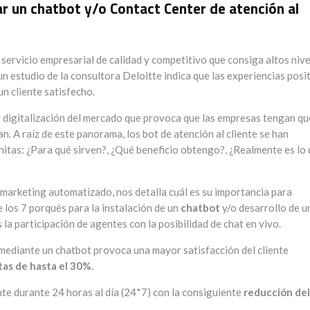
ar un chatbot y/o Contact Center de atención al
n servicio empresarial de calidad y competitivo que consiga altos niv
un estudio de la consultora Deloitte indica que las experiencias posi
n cliente satisfecho.
 digitalización del mercado que provoca que las empresas tengan qu
n. A raíz de este panorama, los bot de atención al cliente se han
nitas: ¿Para qué sirven?, ¿Qué beneficio obtengo?, ¿Realmente es lo
e marketing automatizado, nos detalla cuál es su importancia para
 los 7 porqués para la instalación de un
chatbot
y/o desarrollo de u
 la participación de agentes con la posibilidad de chat en vivo.
 mediante un chatbot provoca una mayor satisfacción del cliente
as de hasta el 30%
.
nte durante 24 horas al día (24*7) con la consiguiente
reducción del