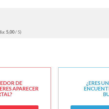
dia:
5,00
/ 5)
EEDOR DE
¿ERES U
IERES APARECER
ENCUENTR
RTAL?
B