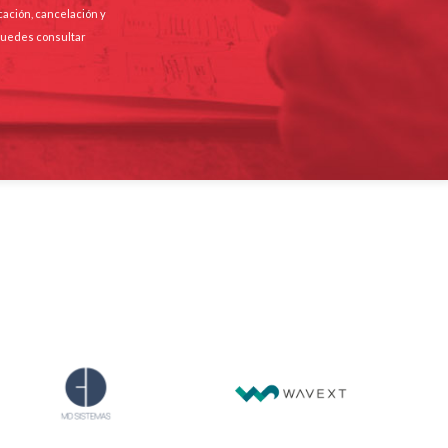
cación, cancelación y
 Puedes consultar