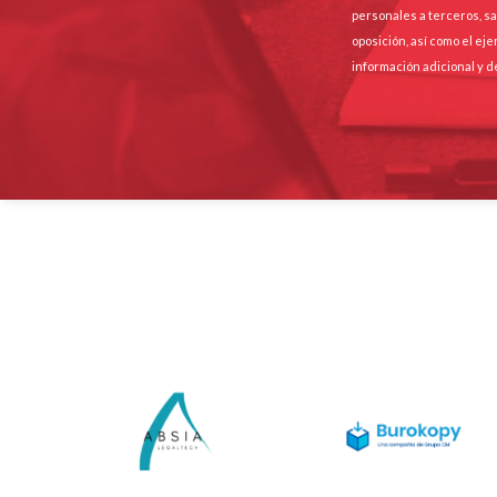
personales a terceros, sa
oposición, así como el ej
información adicional y d