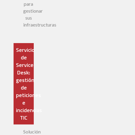
para
gestionar
sus
infraestructuras
Servicio
de
Service
Desk:
gestión
de
peticiones
e
incidencias
TIC
Solución