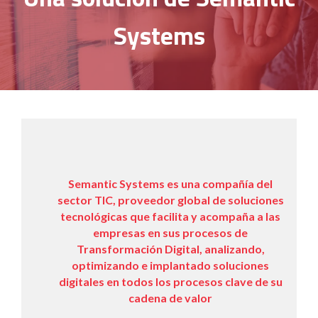
Systems
Semantic Systems es una compañía del
sector TIC, proveedor global de soluciones
tecnológicas que facilita y acompaña a las
empresas en sus procesos de
Transformación Digital, analizando,
optimizando e implantado soluciones
digitales en todos los procesos clave de su
cadena de valor