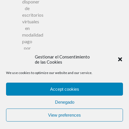
disponer
de
escritorios
virtuales
en
modalidad
pago
por
servicio
Gestionar el Consentimiento
de las Cookies
We use cookies to optimize our website and our service.
Servicios
gestionados
Accept cookies
de
Backup
Denegado
Ofrecemos
View preferences
una
solución