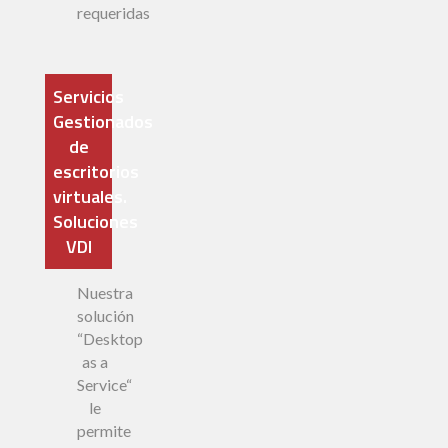
requeridas
Servicios
Gestionados
de
escritorios
virtuales.
Soluciones
VDI
Nuestra
solución
“Desktop
as a
Service“
le
permite