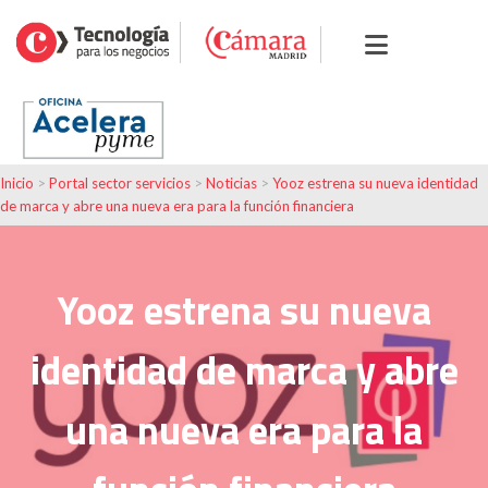
Inicio
>
Portal sector servicios
>
Noticias
>
Yooz estrena su nueva identidad
de marca y abre una nueva era para la función financiera
Yooz estrena su nueva
identidad de marca y abre
una nueva era para la