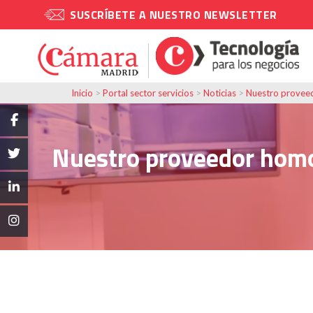
SUSCRÍBETE A NUESTRO NEWSLETTER
Inicio
>
Portal sector servicios
>
Noticias
>
Nuestro proveed
Nuestro proveedor homol