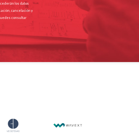
e cederán los datos
cación, cancelación y
 Puedes consultar