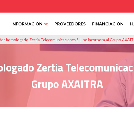
INFORMACIÓN
PROVEEDORES
FINANCIACIÓN
H
or homologado Zertia Telecomunicaciones S.L. se incorpora al Grupo AXAI
ogado Zertia Telecomunicacio
Grupo AXAITRA