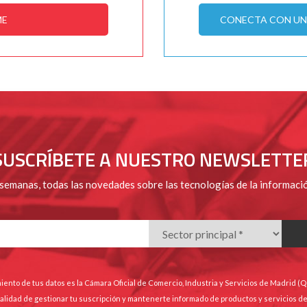
ME
CONECTA CON UN 
SUSCRÍBETE A NUESTRO NEWSLETTE
 semanas, todas las novedades sobre las tecnologías de la informaci
iento de tus datos es la Cámara Oficial de Comercio, Industria y Servicios de Madrid (
finalidad de gestionar tu suscripción y mantenerte informado de productos y servicios d