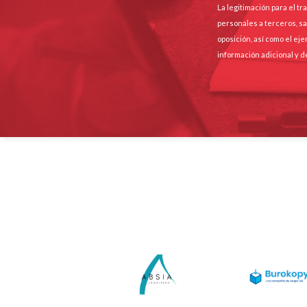
La legitimación para el t
personales a terceros, sa
oposición, así como el ej
información adicional y d