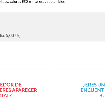
lidas, valores ESG e intereses sostenibles.
dia:
5,00
/ 5)
EEDOR DE
¿ERES U
IERES APARECER
ENCUENTR
RTAL?
B