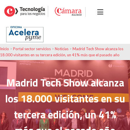
Inicio
>
Portal sector servicios
>
Noticias
>
Madrid Tech Show alcanza los
18.000 visitantes en su tercera edición, un 41% más que el pasado año
Madrid Tech Show alcanza
los 18.000 visitantes en su
tercera edición, un 41%