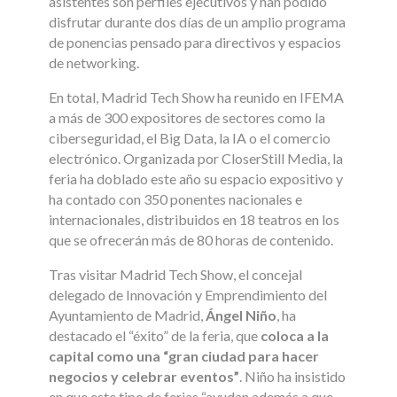
asistentes son perfiles ejecutivos y han podido
disfrutar durante dos días de un amplio programa
de ponencias pensado para directivos y espacios
de networking.
En total, Madrid Tech Show ha reunido en IFEMA
a más de 300 expositores de sectores como la
ciberseguridad, el Big Data, la IA o el comercio
electrónico. Organizada por CloserStill Media, la
feria ha doblado este año su espacio expositivo y
ha contado con 350 ponentes nacionales e
internacionales, distribuidos en 18 teatros en los
que se ofrecerán más de 80 horas de contenido.
Tras visitar Madrid Tech Show, el concejal
delegado de Innovación y Emprendimiento del
Ayuntamiento de Madrid,
Ángel Niño
, ha
destacado el “éxito” de la feria, que
coloca a la
capital como una “gran ciudad para hacer
negocios y celebrar eventos”
. Niño ha insistido
en que este tipo de ferias “ayudan además a que