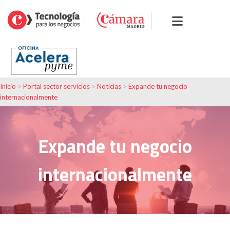
Inicio
>
Portal sector servicios
>
Noticias
>
Expande tu negocio
internacionalmente
Expande tu negocio
internacionalmente