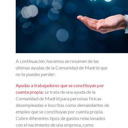
A continuación, hacemos un resumen de las
últimas ayudas de la Comunidad de Madrid que
no te puedes perder:
Ayudas a trabajadores que se constituyan por
cuenta propia
:
se trata de una ayuda de la
Comunidad de Madrid para personas físicas
desempleadas e inscritas como demandantes de
empleo que se constituyan por cuenta propia.
Cubre diferentes tipos de gastos relacionados
con el nacimiento de una empresa, como