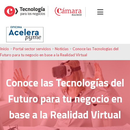
Inicio
>
Portal sector servicios
>
Noticias
>
Conoce las Tecnologías del
Futuro para tu negocio en base a la Realidad Virtual
Conoce las Tecnologías del
Futuro para tu negocio en
base a la Realidad Virtual