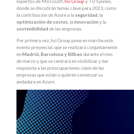
expertos de Microsoft,
hsi Group
y TD Synnex,
donde se discutirán temas clave para 2023, como
la contribución de Azure a la
seguridad
, la
optimización de costes
, la
innovación
y la
sostenibilidad
de las empresas.
Por primera vez, hsi Group pone en marcha este
evento presencial, que se realizará conjuntamente
en
Madrid, Barcelona y Bilbao
durante el mes
de marzo y que se centrará en visibilizar y dar
respuesta a las preocupaciones clave de las
empresas que están o quieren comenzar su
andadura en Azure.