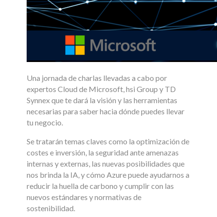
Una jornada de charlas llevadas a cabo por
expertos Cloud de Microsoft, hsi Group y TD
Synnex que te dará la visión y las herramientas
necesarias para saber hacia dónde puedes llevar
tu negocio.
Se tratarán temas claves como la optimización de
costes e inversión, la seguridad ante amenazas
internas y externas, las nuevas posibilidades que
nos brinda la IA, y cómo Azure puede ayudarnos a
reducir la huella de carbono y cumplir con las
nuevos estándares y normativas de
sostenibilidad.