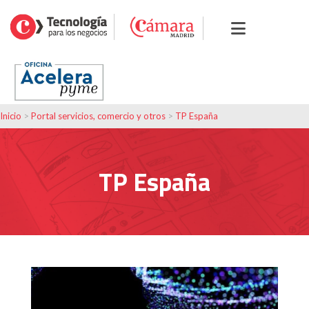
Inicio
>
Portal servicios, comercio y otros
>
TP España
TP España