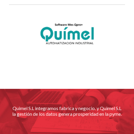
Quimel S.L integramos fabrica y negocio. y Quimel S.L
la gestión de los datos genera prosperidad en la pyme.