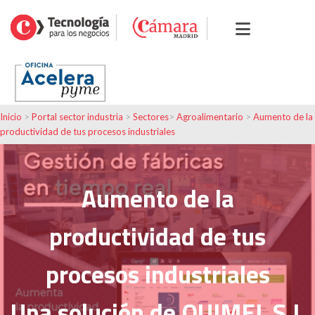
Inicio
>
Portal sector industria
>
Sectores
>
Agroalimentario
>
Aumento de la
productividad de tus procesos industriales
Aumento de la
productividad de tus
procesos industriales
Una solución de QUIMEL S.L