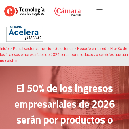
Inicio
>
Portal sector comercio
>
Soluciones
>
Negocio en la red
>
El 50% de
los ingresos empresariales de 2026 serán por productos o servicios que aún
no existen
El 50% de los ingresos
empresariales de 2026
serán por productos o