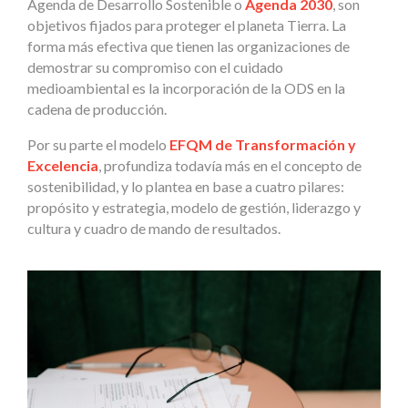
Agenda de Desarrollo Sostenible o
Agenda 2030
, son
objetivos fijados para proteger el planeta Tierra. La
forma más efectiva que tienen las organizaciones de
demostrar su compromiso con el cuidado
medioambiental es la incorporación de la ODS en la
cadena de producción.
Por su parte el modelo
EFQM de Transformación y
Excelencia
, profundiza todavía más en el concepto de
sostenibilidad, y lo plantea en base a cuatro pilares:
propósito y estrategia, modelo de gestión, liderazgo y
cultura y cuadro de mando de resultados.