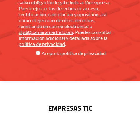
salvo obligación legal o indicación expresa.
Puede ejercer los derechos de acceso,
rectificación, cancelación y oposición, así
como el ejercicio de otros derechos,
remitiendo un correo electrónico a
dpd@camaramadrid.com
. Puedes consultar
información adicional y detallada sobre la
política de privacidad
.
política de privacidad
Acepto la
EMPRESAS TIC