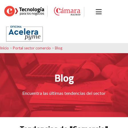
Inicio
>
Portal sector comercio
>
Blog
Blog
Encuentra las últimas tendencias del sector