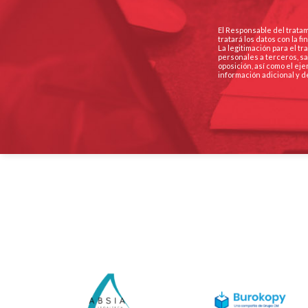
El Responsable del tratam
tratará los datos con la 
La legitimación para el t
personales a terceros, sa
oposición, así como el ej
información adicional y d