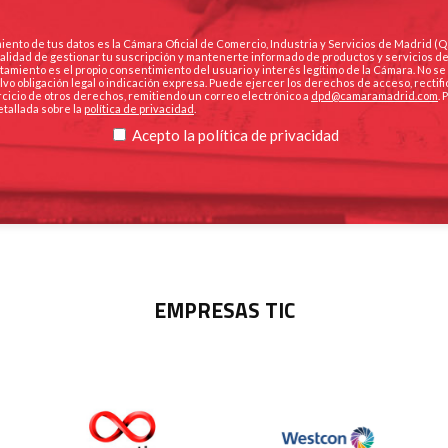
iento de tus datos es la Cámara Oficial de Comercio, Industria y Servicios de Madrid (
finalidad de gestionar tu suscripción y mantenerte informado de productos y servicios d
ratamiento es el propio consentimiento del usuario y interés legítimo de la Cámara. No s
lvo obligación legal o indicación expresa. Puede ejercer los derechos de acceso, rectifi
ercicio de otros derechos, remitiendo un correo electrónico a
dpd@camaramadrid.com
.
etallada sobre la
política de privacidad
.
Acepto la
política de privacidad
EMPRESAS TIC