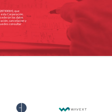
Q2873001H), que
e esta Corporación.
e cederán los datos
cación, cancelación y
 Puedes consultar