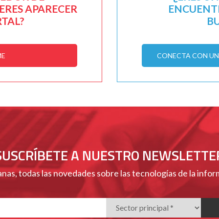
IERES APARECER
ENCUENTR
RTAL?
B
ME
CONECTA CON UN 
SUSCRÍBETE A NUESTRO NEWSLETTE
nas, todas las novedades sobre las tecnologías de la info