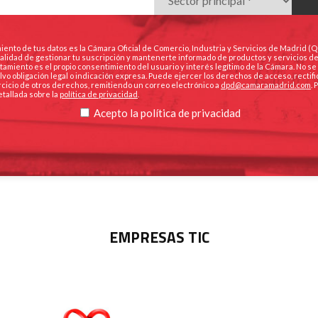
iento de tus datos es la Cámara Oficial de Comercio, Industria y Servicios de Madrid (
finalidad de gestionar tu suscripción y mantenerte informado de productos y servicios d
ratamiento es el propio consentimiento del usuario y interés legítimo de la Cámara. No s
lvo obligación legal o indicación expresa. Puede ejercer los derechos de acceso, rectifi
ercicio de otros derechos, remitiendo un correo electrónico a
dpd@camaramadrid.com
.
etallada sobre la
política de privacidad
.
Acepto la
política de privacidad
EMPRESAS TIC