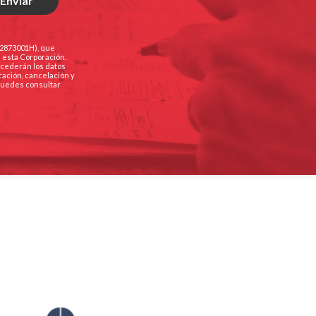
Q2873001H), que
e esta Corporación.
e cederán los datos
cación, cancelación y
 Puedes consultar