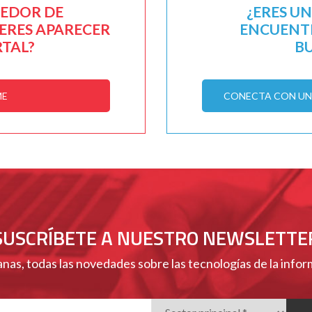
EEDOR DE
¿ERES U
IERES APARECER
ENCUENTR
RTAL?
B
ME
CONECTA CON UN 
SUSCRÍBETE A NUESTRO NEWSLETTE
nas, todas las novedades sobre las tecnologías de la info