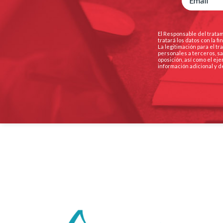
El Responsable del tratam
tratará los datos con la 
La legitimación para el t
personales a terceros, sa
oposición, así como el ej
información adicional y d