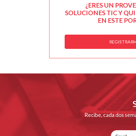
¿ERES UN PROV
SOLUCIONES TIC Y QU
EN ESTE PO
REGISTRAR
Recibe, cada dos sema