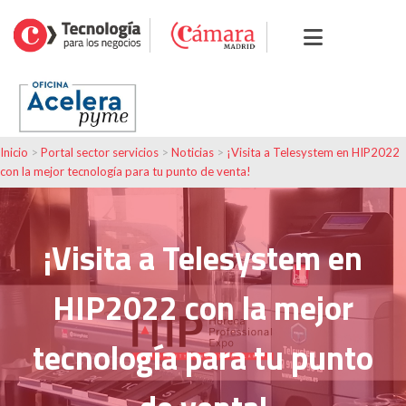
Inicio
>
Portal sector servicios
>
Noticias
>
¡Visita a Telesystem en HIP2022
con la mejor tecnología para tu punto de venta!
¡Visita a Telesystem en
HIP2022 con la mejor
tecnología para tu punto