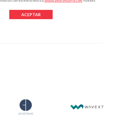
iendo un correo electrónico a
dpd@camaramadrid.com
. Puedes