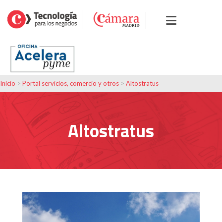
Inicio
>
Portal servicios, comercio y otros
>
Altostratus
Altostratus