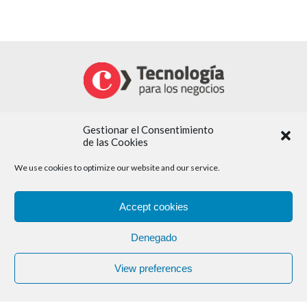
Gestionar el Consentimiento
de las Cookies
We use cookies to optimize our website and our service.
Home Servicios
¿Qué necesitas?
Accept cookies
Soluciones
Tendencias
Denegado
Proveedores
View preferences
Ayudas
Agenda
Contacto