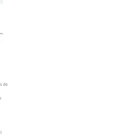
s de
e
l