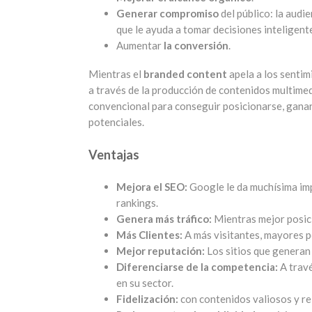
Generar compromiso
del público: la aud
que le ayuda a tomar decisiones inteligent
Aumentar
la conversión
.
Mientras el
branded content
apela a los sentim
a través de la producción de contenidos multimed
convencional para conseguir posicionarse, ganars
potenciales.
Ventajas
Mejora el SEO:
Google le da muchísima imp
rankings.
Genera más tráfico:
Mientras mejor posici
Más Clientes:
A más visitantes, mayores p
Mejor reputación:
Los sitios que generan
Diferenciarse de la competencia:
A travé
en su sector.
Fidelización:
con contenidos valiosos y rel