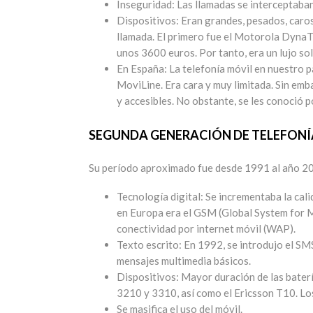
Inseguridad: Las llamadas se interceptaban
Dispositivos: Eran grandes, pesados, caro
llamada. El primero fue el Motorola Dyna
unos 3600 euros. Por tanto, era un lujo so
En España: La telefonía móvil en nuestro p
MoviLine. Era cara y muy limitada. Sin em
y accesibles. No obstante, se les conoció 
SEGUNDA GENERACIÓN DE TELEFONÍA
Su período aproximado fue desde 1991 al año 200
Tecnología digital: Se incrementaba la ca
en Europa era el GSM (Global System for M
conectividad por internet móvil (WAP).
Texto escrito: En 1992, se introdujo el SMS
mensajes multimedia básicos.
Dispositivos: Mayor duración de las bater
3210 y 3310, así como el Ericsson T10. Los 
Se masifica el uso del móvil.