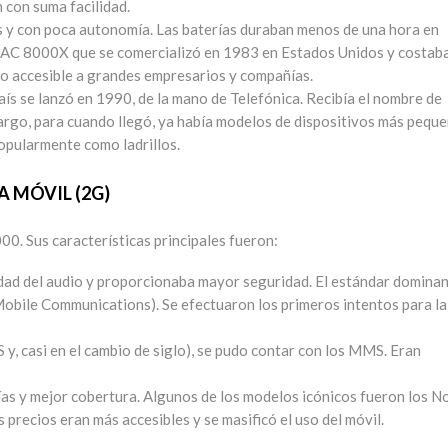
 con suma facilidad.
s y con poca autonomía. Las baterías duraban menos de una hora en
TAC 8000X que se comercializó en 1983 en Estados Unidos y costab
lo accesible a grandes empresarios y compañías.
aís se lanzó en 1990, de la mano de Telefónica. Recibía el nombre de
bargo, para cuando llegó, ya había modelos de dispositivos más pequ
popularmente como ladrillos.
 MÓVIL (2G)
0. Sus características principales fueron:
lidad del audio y proporcionaba mayor seguridad. El estándar domina
obile Communications). Se efectuaron los primeros intentos para la
 y, casi en el cambio de siglo), se pudo contar con los MMS. Eran
ías y mejor cobertura. Algunos de los modelos icónicos fueron los N
precios eran más accesibles y se masificó el uso del móvil.