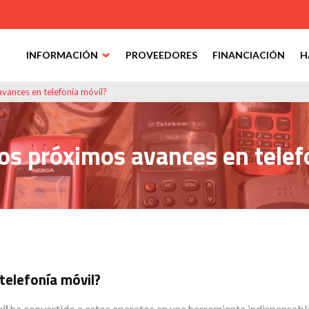
INFORMACIÓN
PROVEEDORES
FINANCIACIÓN
H
vances en telefonía móvil?
os próximos avances en telef
telefonía móvil?
il
ha convertido a estos aparatos en una herramienta indispensabl