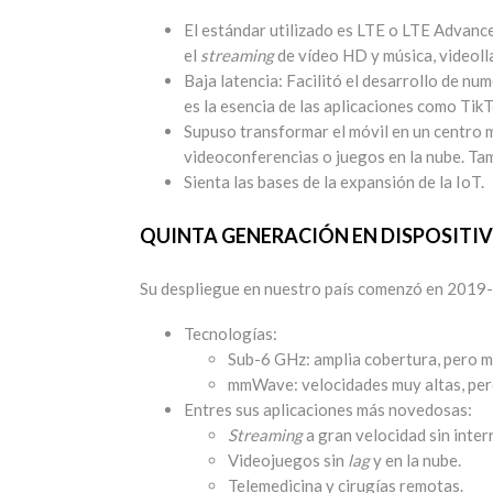
El estándar utilizado es LTE o LTE Advance
el
streaming
de vídeo HD y música, videoll
Baja latencia: Facilitó el desarrollo de n
es la esencia de las aplicaciones como TikTo
Supuso transformar el móvil en un centro m
videoconferencias o juegos en la nube. Tamb
Sienta las bases de la expansión de la IoT.
QUINTA GENERACIÓN EN DISPOSITIV
Su despliegue en nuestro país comenzó en 2019-2
Tecnologías:
Sub-6 GHz: amplia cobertura, pero m
mmWave: velocidades muy altas, per
Entres sus aplicaciones más novedosas:
Streaming
a gran velocidad sin inter
Videojuegos sin
lag
y en la nube.
Telemedicina y cirugías remotas.