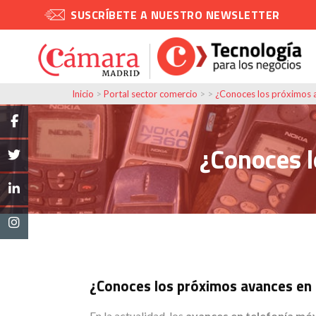
SUSCRÍBETE A NUESTRO NEWSLETTER
Inicio
>
Portal sector comercio
> >
¿Conoces los próximos a
¿Conoces l
¿Conoces los próximos avances en 
En la actualidad, los
avances en
telefonía móv