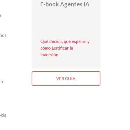
E-book Agentes IA
a
eños
Qué decidir, qué esperar y
cómo justificar la
inversión
VER GUÍA
nte
okia