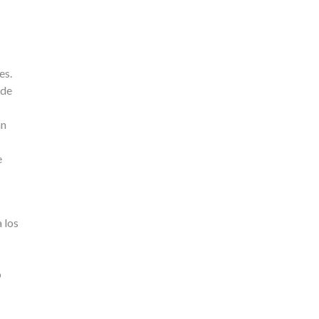
es.
 de
án
e
 los
o