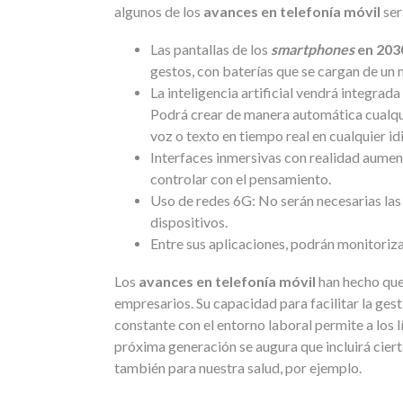
algunos de los
avances en telefonía móvil
ser
Las pantallas
de los
smartphones
en 203
gestos, con baterías que se cargan de un 
La inteligencia artificial vendrá integrad
Podrá crear de manera automática cualqui
voz o texto en tiempo real en cualquier i
Interfaces inmersivas con realidad aumen
controlar con el pensamiento.
Uso de redes 6G: No serán necesarias las 
dispositivos.
Entre sus aplicaciones, podrán monitorizar
Los
avances en telefonía móvil
han hecho qu
empresarios. Su capacidad para facilitar la ges
constante con el entorno laboral permite a los l
próxima generación se augura que incluirá cier
también para nuestra salud, por ejemplo.