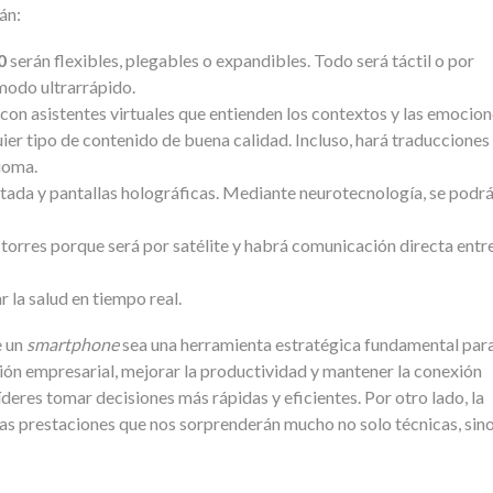
án:
0
serán flexibles, plegables o expandibles. Todo será táctil o por
modo ultrarrápido.
a con asistentes virtuales que entienden los contextos y las emocion
er tipo de contenido de buena calidad. Incluso, hará traducciones
dioma.
tada y pantallas holográficas. Mediante neurotecnología, se podr
torres porque será por satélite y habrá comunicación directa entr
 la salud en tiempo real.
e un
smartphone
sea una herramienta estratégica fundamental para
tión empresarial, mejorar la productividad y mantener la conexión
íderes tomar decisiones más rápidas y eficientes. Por otro lado, la
tas prestaciones que nos sorprenderán mucho no solo técnicas, sin