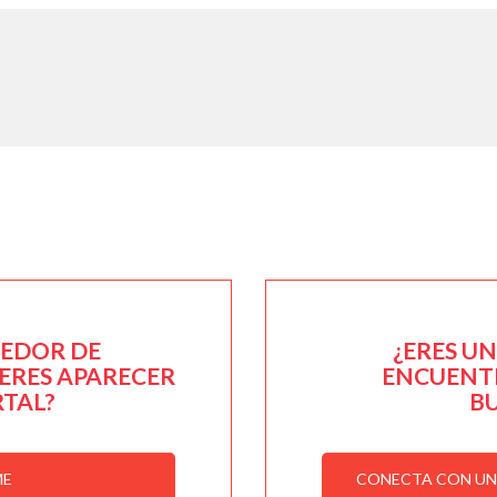
EEDOR DE
¿ERES U
IERES APARECER
ENCUENTR
RTAL?
B
ME
CONECTA CON UN 