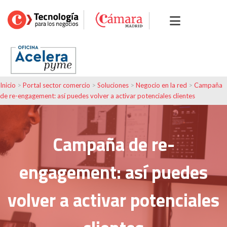
Inicio
>
Portal sector comercio
>
Soluciones
>
Negocio en la red
>
Campaña
de re-engagement: así puedes volver a activar potenciales clientes
Campaña de re-
engagement: así puedes
volver a activar potenciales