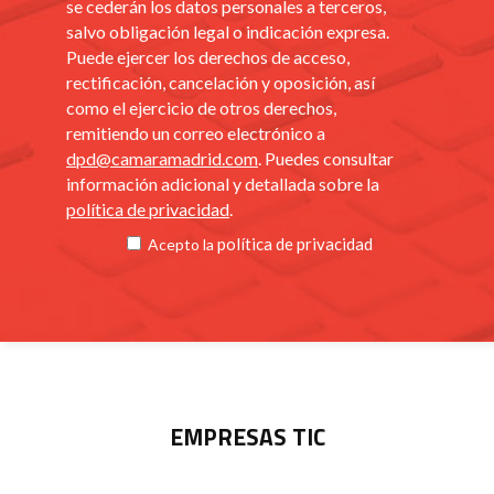
se cederán los datos personales a terceros,
salvo obligación legal o indicación expresa.
Puede ejercer los derechos de acceso,
rectificación, cancelación y oposición, así
como el ejercicio de otros derechos,
remitiendo un correo electrónico a
dpd@camaramadrid.com
. Puedes consultar
información adicional y detallada sobre la
política de privacidad
.
política de privacidad
Acepto la
EMPRESAS TIC