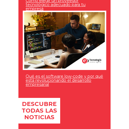
Cómo elegir un proveedor
tecnológico adecuado para tu
empresa
Qué es el software low-code y por qué
está revolucionando el desarrollo
empresarial
DESCUBRE
TODAS LAS
NOTICIAS