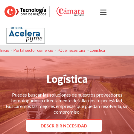
Inicio
>
Portal sector comercio
>
¿Qué necesitas?
>
Logística
Logística
Puedes buscar las soluciones de nuestros proveedores
homologados o directamente detallarnos tu necesidad.
Buscaremos las mejores empresas que puedan resolverla, sin
compromiso.
DESCRIBIR NECESIDAD