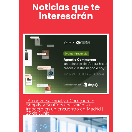
Noticias que te
interesarán
IA conversacional y eCommerce:
Shopify y Scuffers analizarán su
impacto en un encuentro en Madrid |
23 de Junio