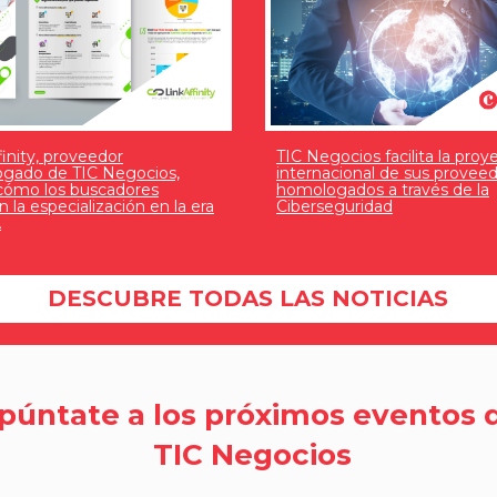
finity, proveedor
TIC Negocios facilita la proy
gado de TIC Negocios,
internacional de sus provee
 cómo los buscadores
homologados a través de la
an la especialización en la era
Ciberseguridad
A
DESCUBRE TODAS LAS NOTICIAS
púntate a los próximos eventos 
TIC Negocios