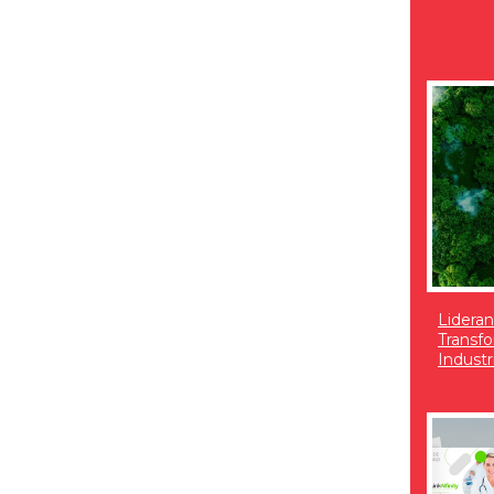
Lideran
Transfo
Indust