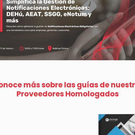
noce más sobre las guías de nuest
Proveedores Homologados