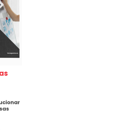
as
ucionar
rsas