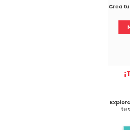
Crea t
¡
Explor
tu 