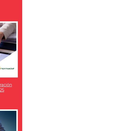
ración
25