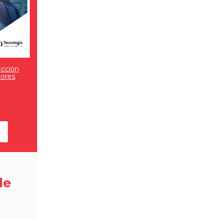
ección
dores
de