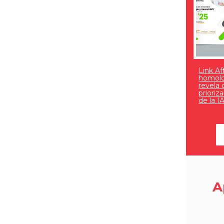
Link Af
homolo
revela
prioriz
de la I
A