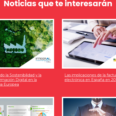
Noticias que te interesarán
do la Sostenibilidad y la
Las implicaciones de la factu
rmación Digital en la
electrónica en España en 20
ria Europea